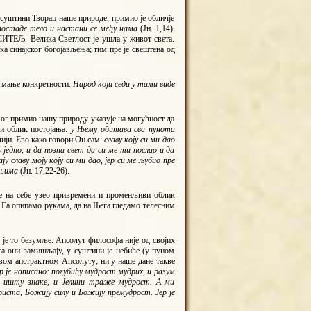
 суштини Творац наше природе, примио је обличје
постаде тело и настани се међу нама
(Јн. 1,14).
ИТЕЉ. Велика Светлост је ушла у живот света.
тка синајског богојављења; тим пре је свештена од
о мање конкретности.
Народ који седи у тами виде
 Бог примио нашу природу указује на могућност да
ни облик постојања:
у Њему обитава сва пунота
ечији. Ево како говори Он сам:
славу коју си ми дао
 једно, и да позна свет да си ме ти послао и да
у славу моју коју си ми дао, јер си ме љубио пре
у њима
(Јн. 17,22-26).
е на себе узео привремени и променљиви облик
а Га опипамо рукама, да на Њега гледамо телесним
 је то безумље. Апсолут философа није од својих
 га они замишљају, у суштини је небиће (у пуном
квом апстрактном Апсолуту; ни у наше дане такве
р је написано: погубићу мудрост мудрих, и разум
ејци ишту знаке, и Јелини траже мудрост. А ми
риста, Божију силу и Божију премудрост. Јер је