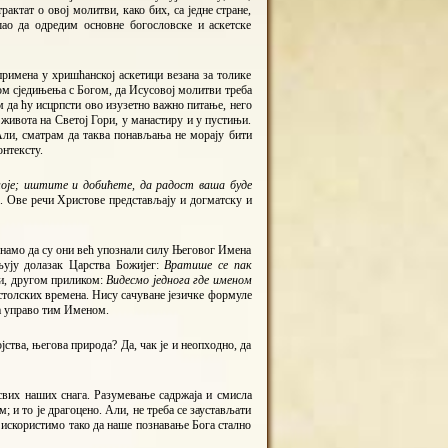
актат о овој молитви, како бих, са једне стране,
шао да одредим основне богословске и аскетске
примена у хришћанској аскетици везана за толике
дом сједињења с Богом, да Исусовој молитви треба
ам да ћу исцрпсти ово изузетно важно питање, него
 живота на Светој Гори, у манастиру и у пустињи.
Али, сматрам да таква понављања не морају бити
нтексту.
оје; иштите и добићете, да радост ваша буде
3). Ове речи Христове представљају и догматску и
знамо да су они већ упознали силу Његовог Имена
љују долазак Царства Божијег:
Вратише се пак
и, другом приликом:
Видесмо једнога где именом
остолских времена. Нису сачуване језичке формуле
а управо тим Именом.
ства, његова природа? Да, чак је и неопходно, да
 свих наших снага. Разумевање садржаја и смисла
и то је драгоцено. Али, не треба се заустављати
да искористимо тако да наше познавање Бога стално