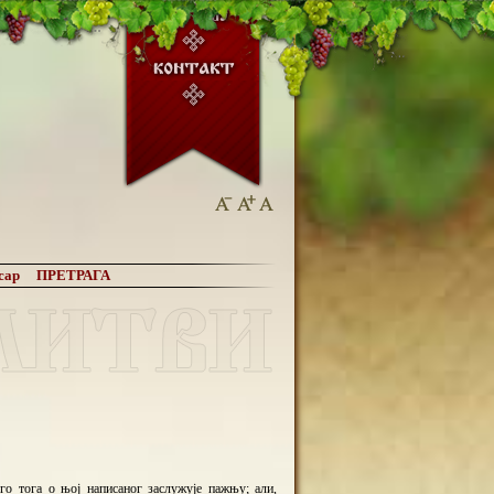
о тога о њој написаног заслужује пажњу; али,