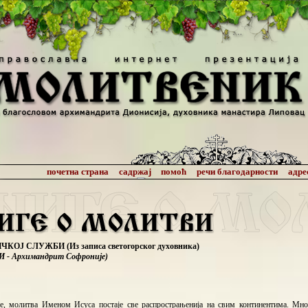
КОЈ СЛУЖБИ (Из записа светогорског духовника)
 - Архимандрит Софроније)
, молитва Именом Исуса постаје све распрострањенија на свим континентима. Мног