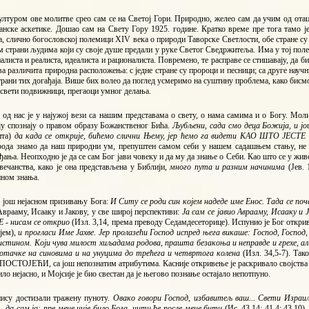
лтуром ове молитве срео сам се на Светој Гори. Природно, желео сам да учим од отаца
анске аскетике. Дошао сам на Свету Гору 1925. године. Кратко време пре тога тамо ј
, слично богословској полемици XIV века о природи Таворске Светлости, обе стране су
м страни људима који су своје душе предали у руке Светог Сведржитеља. Има у тој пол
листа и реалиста, идеалиста и рационалиста. Повремено, те расправе се стишавају, да б
два различита природна расположења: с једне стране су пророци и песници; са друге науч
ани тих догађаја. Више бих волео да поглед усмеримо на суштину проблема, како бисмо
 свети подвижници, прегаоци умног делања.
од нас је у најужој вези са нашим представама о свету, о нама самима и о Богу. Мол
ју спознају о правом образу Божанственог Бића.
Љубљени, сада смо деца Божија, и ј
ита)
да када се открије, бићемо слични Њему, јер ћемо га видети КАО ШТО ЈЕСТЕ
рода знамо да наш природни ум, препуштен самом себи у нашем садашњем стању, н
ђања. Неопходно је да се сам Бог јави човеку и да му да знање о Себи. Као што се у живо
вечанства, како је она представљена у Библији,
много пута и разним начинима
(Јев.
ином знања.
 још нејасном призивању Бога:
И Ситу се роди син којем надеде име Енос. Тада се п
врааму, Исааку и Јакову, у све широј перспективи:
Ја сам се јавио Аврааму, Исааку 
 - нисам се открио
(Изл. 3,14, према преводу Седамдесеторице). Испунио је Бог откр
јем),
и прогласи Име Јахве. Јер пролазећи Господ испред њега викаше: Господ, Господ
истином. Који чува милост хиљадама родова, прашта безакоња и неправде и грехе, али
 отачке на синовима и на унуцима до трећега и четвртога колена
(Изл. 34,5-7). Та
 ПОСТОЈЕЋИ, са још непознатим атрибутима. Касније откривење је раскривало својства
ило нејасно, и Мојсије је био свестан да је његово познање остајало непотпуно.
ису достизали тражену пуноту.
Овако говори Господ, избавитељ ваш...
Свети Израиље
.. да сам ја: пре мене није било Бога, нити ће после мене бити
(Ис. 43,14; 41,4; 43,10