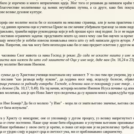
било је изречено и много неприличних идеја. Због тога се решавам да напишем краћи тр
благочестиве молитвенике од њених неутабаних путева, а са друге, како бих поку
ове велике духовне културе.
рија ове молитве могла би се изложити на неколико страница, али је њена практична 
у од давних времена оци и учитељи Цркве на све начине убеђивали трагаоце за овим ви
јажљиво, тражећи најпре руководиоца који је већ прошао кроз овај подвиг. Ја се не над
 поставио ограничен задатак: представити нешто од онога чему сам био научен за време
ају немогуће је избећи извесна понављања онога што су већ написали други аутори. 
а. Напротив, она чак могу бити неопходна како би се наш предмет осветлио у другом ко
часовима Свог живота са нама Господ је рекао:
До сада не искасте ништа у име м
 заиста вам кажем да што год заиштете од Оца у име моје, даће вам
(Јн. 16,24 и 2
ову молитве Његовим Именом.
сумње да су Христови ученици поштовали ову заповест. У то смо тим пре уверени, јер 
 послани "као јагањци међу вукове", да људима носе мир, исцељују болесне, објав
ица ученика са радошћу говорећи: Господе, и демони нам се покоравају у име твоје...
и демоне
(Лк. 10,17; 9,49). На тај начин, историја молитве Именом Исуса почиње од ап
их молитава, али је цео Нови Завет пун сведочења да су вршили многа задивљујућа чуд
и Име Божије? Да би се молило "у Име" - мора ли се знати његово значење, његова свој
ст била испуњена".
а у Христу су неисцрпне; оне се упознавају у дугом процесу, уз велику напрегнутост
 се стиче постепено. Наше срце може бити обрадовано и успутним његовим призивањем; 
 Наше пребивање у овом свету је кратко, и сваки сат који нам је на располагању треба 
да се уједно слију и радост срца и светлост ума, ми се приближавамо савршенству.