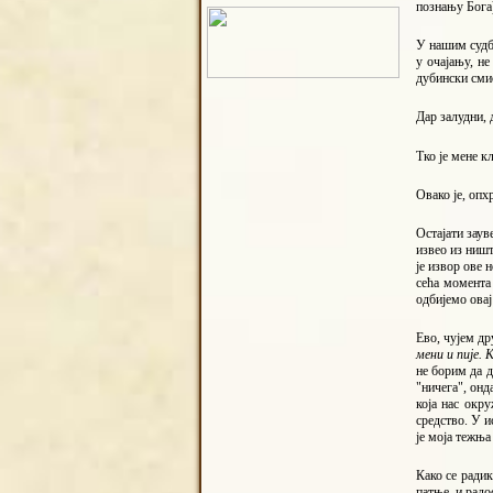
познању Бога
У нашим судби
у очајању, не
дубински сми
Дар залудни, 
Тко је мене 
Овако је, опх
Остајати зау
извео из ништ
је извор ове 
сећа момента 
одбијемо овај
Ево, чујем др
мени и пије. 
не борим да д
"ничега", онд
која нас окр
средство. У и
је моја тежња
Како се радик
патње, и радо