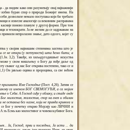
 - да видим како они разумевају овај најважнији
е избио буран спор о природи Божијег имена. На
 себи дозволиле немало поступака који би требало
емици и извесне аналогије са вековним расправама
и касније поново плануле у другој форми. При том
ници и технократи. Ја не желим да се задржавам на
 примили непролазно знање, дато одозго, којег су
итва у својим највишим степенима захтева што је
ош се не откри
(у потпуности)
шта ћемо бити; а
(1.Јн. 3,2). Такође, из хиљадугодишњег искуства
е може у свом мишљењу о Богу да пође даље од
ту сваког од нас Бог открива постепено, тако се и
 1,1) Он јављао оцима и пророцима, са све већом
оче призивати Име Господње
(Пост. 4,26). Затим се
и Јакову са именом БОГ СВЕМОГУЋИ, а са мојим
ивење о Себи:
А Господ сиђе у облаку, и стаде онде
, Бог милостив, жалостив, спор на гнев и обилан
 не оставља без казне, који не правда кривога и
ко се Бог у почетку открио Мојсију као ЛИЧНИ и
 A зъ Есмь као милостивог и човекољубивог Бога.
в... Ја, Господ, први и последњи, Ја исти ... да
). И пророци су, дакле, још тражили. Ипак, из ових