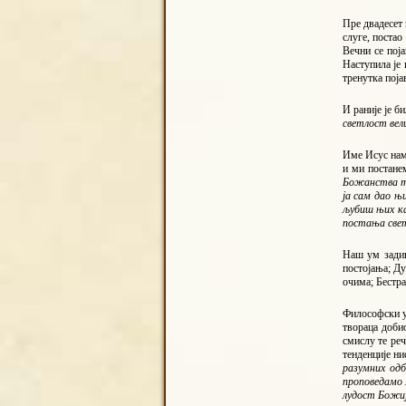
Пре двадесет 
слуге, поста
Вечни се пој
Наступила је 
тренутка поја
И раније је б
светлост вели
Име Исус нам 
и ми постане
Божанства т
ја сам дао њи
љубиш њих као
постања света
Наш ум задив
постојања; Ду
очима; Бестра
Философски ум
твораца доби
смислу те реч
тенденције ни
разумних одб
проповедамо 
лудост Божиј