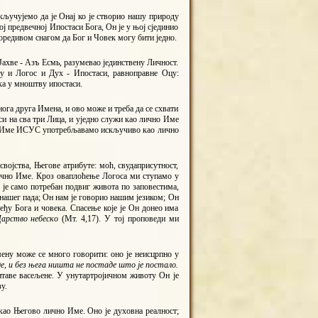
искључујемо да је Онај ко је створио нашу природу
ој предвечној Ипостаси Бога, Он је у њој сјединио
оредивом снагом да Бог и Човек могу бити једно.
Јахве - Aзъ Есмь, разумевао јединствену Личност.
су и Логос и Дух - Ипостаси, равноправне Оцу:
ка у мноштву ипостаси.
нога друга Имена, и ово може и треба да се схвати
си на сва три Лица, и уједно служи као лично Име
ово Име ИСУС употребљавамо искључиво као лично
војства, Његове атрибуте: моћ, свудаприсутност,
лично Име. Кроз оваплоћење Логоса ми ступамо у
 је само потребан подвиг живота по заповестима,
нашег пада; Он нам је говорио нашим језиком; Он
међу Бога и човека. Спасење које је Он донео има
Царство небеско
(Мт. 4,17). У тој проповеди ми
ену може се много говорити: оно је неисцрпно у
е, и без њега ништа не постаде што је постало.
читаве васељене. У унутартројичном животу Он је
у.
 као Његово лично Име. Оно је духовна реалност;