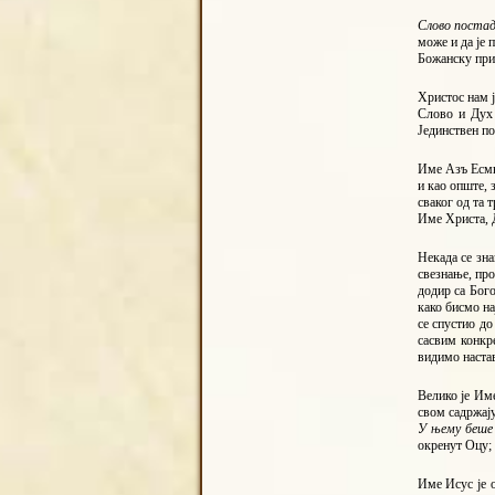
Слово постад
може и да је 
Божанску прир
Христос нам ј
Слово и Дух 
Јединствен по
Име Aзъ Есмь 
и као опште, 
сваког од та
Име Христа, 
Некада се зна
свезнање, пр
додир са Бого
како бисмо на
се спустио до
сасвим конкр
видимо настав
Велико је Им
свом садржају
У њему беше
окренут Оцу; 
Име Исус је о