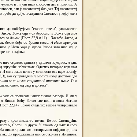
но чудесно и ти још ниси способан да га примиш. А
творен, али је наговештај био дан. Тај наговештај
 треба да дође; и савршена Светлост у којој нема
ити да побеђујемо "старог човека", унакаженог
е Јаков: Боже оца мог Авраама, и Боже оца мог
атер са децом
(Пост. 32,9 и 11)...
Погледа Јаков, а
та, докле дође до брата свога. А Исав притрча
кшао је Исав који је мрзео Јакова зато што му је
иреног покајања.
 то што се данас дешава у душама појединих људи,
д најгушће ноћне таме. Одсечак историје који нам
. И саме наше патње у светлости ове наде постају
8,3), ако су проведени у молитви која достиже "до
и ништа се не може сакрити од топлоте њене.
Она
лагословено од сада и до века".
оклапа са процесом нашег личног развоја. И ми у
м о Вишем Бићу. Затим све нови и нови Његови
(Пост. 22,14). Током следећих векова усавршавало
разу", кроз мноштво имена: Вечни, Свезнајући,
ситељ, Свети... и друга. У сваком од њих и кроз
еба мислити, али нам истовремено ниједно од њих
 ипак, Он продужава да нам се открива у Именима.