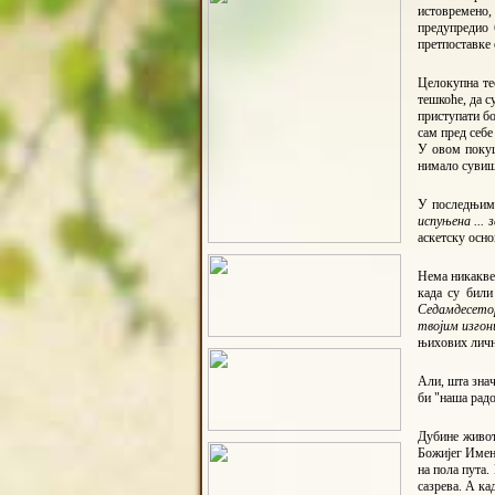
истовремено, 
предупредио 
претпоставке 
Целокупна тео
тешкоће, да с
приступати бо
сам пред себе
У овом покуш
нимало сувишн
У последњим 
испуњена ...
аскетску осн
Нема никакве 
када су били
Седамдесетор
твојим изгон
њихових личн
Али, шта знач
би "наша радо
Дубине живот
Божијег Имена
на пола пута.
сазрева. А ка