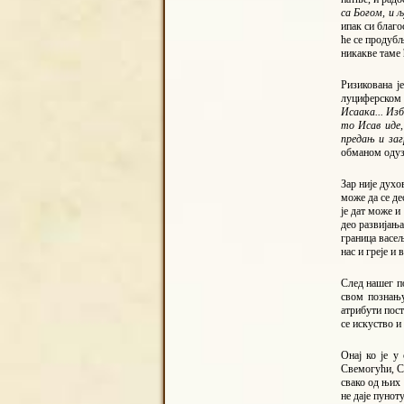
са Богом, и 
ипак си благо
ће се продубљ
никакве таме ћ
Ризикована ј
луциферском 
Исаака... Изб
то Исав иде,
предањ и заг
обманом одузе
Зар није духо
може да се де
је дат може и
део развијањ
граница васељ
нас и греје и
След нашег по
свом познању
атрибути пост
се искуство и
Онај ко је у
Свемогући, С
свако од њих 
не даје пунот