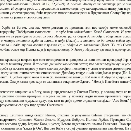
људе ћеш надвладати
(Пост. 28.12; 32,28-29). А о моме Имену се не распитује, јер је о
словен.
И сунце се роди ... и храмаше на стегно своје:
пут ка савршеном знању још није о
ивати у свести пророка, биће изречене многе пламене речи о Предвечном Слову Оца који
е нам се јавити у свој својој сили.
е борба са Богом: она нас може довести до пропасти, али нас такође може оспособ
гордошћу. Побеђивати смирењем: ...
и људе ћеш надвладати.
Како? Смирењем.
И реч
ави ме из руке брата мога, из руке Исавове, јер се бојим да не дође и убије мене и м
 и четири стотине људи са њим... и пође
(Јаков)...
и поклони се до земље седам пу
рли га и паде му око врата и целива га, и обојица се заплакаше
(Пост. ЗЗ. гл.) Сме
о благослов оца Исаака који је припадао њему. У Јакову-Израиљу дат нам је пример см
вна криза која потреса цео свет истовремено и припрема за нови велики препород? Јер,
си и у мноштву душа. И то може да наиђе као моћни потоп; као заслепљујућа муња усре
 треба да постане период у коме смо ми усвојили постојање у свим његовим димензијама
а пред нашим очима величанствене слике:
Дан дану казује и ноћ ноћи јавља разум
(Пс. 1
ене"...
С једног краја неба је њен
(тј. молитве)
излазак, и ход њен је до другог краја, 
 весели. Она је канал кроз који се саопштава откривење Одозго. "Нека је Име Бога нашег б
степеног откривења о Богу, како је представљен у Светом Писму, у великој мери се п
 растемо слично праоцима и оцима нашим: у почетку људи некако прихватају поја
ају спознатљиви људском духу; док тако не дође време страшног синајског "Aзъ Есмь" 
 разумевање све док није дошао Очекивани.
 својој Суштини изнад сваког Имена, открива се разумним бићима створеним "по об
ведржитељ; Светлост, Живот, Лепота, Мудрост, Доброта, Истина, Љубав, Праведни, Спа
ми осећамо додир Јединог Бога, и услед Његове недељивости имамо Га целога. Тако тр
у схватања тога "какав је Он". Његово Биће у својој суштини превазилази сва Имена. Па