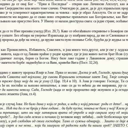
видимо да се овај Бог - "Први и Последњи" - открио као Личносни Апсолут, као ж
но Свејединство или нешто томе слично. Очигледно је, дакле, да је дух израиљских прор
во је та усмереност карактеристична за човека - који је образ Апсолута. Он се не зад
иповести ми видимо да се свако ново откривење прихватало као Богојављење, као Њег
авало као присуство Бога. У Имену се налази двострука снага: са једне стране, осећање 
х да се то Име призива узалуд (Изл. 20,7). Како се обогаћивало откривење о Божијом с
 уопште. Без обзира на уверење Израиљаца да су изабрани народ, да им се Свевишњи от
ај пророка да дође на земљу, да пружи заиста пуно познање Себе, будући да је жудња за
о као Промислитељ, Избавитељ, Спаситељ, и још много тога другог, али је све у људс
 живота, када се од Лавана враћао у родне крајеве, где је још живео његов брат Исав (сус
једничког логора, борио са Богом. Нису биле лаке године у Лавановом дому; страшан
у напетости борбе: надмећући се са Њим, кривећи Њега (Пост. 32,24).
идимо у животу пророка Илије и Јоне. Први се молио:
Доста је већ, Господе, прими душу
пода Саваота над војскама; јер синови Израиљеви оставише завет Твој, Твоје олтар
а траже душу моју да ми је узму
(1.Цар. 19,4 и 10). А Јона је говорио: Господе, Ти
а ће их постићи за њихово непоштење, а знао си да то нећеш да им направиш,
јер си
 да нанесеш невољу. Сада, Господе
(када се моје пророштво није испунило и ја оста
 него живети
(Јона, гл.4).
и је случај Јова:
Не било дана у који се родих, и ноћи у
којој рекоше: роди се дете!...
н... Ноћ та да се не броји у дане године... да буде пуста; певања не било у њој! Клели је
ри трепавица; што ми није затворила врата од утробе и није сакрила муку од моји
тробе?... Јер бих сада лежао и почивао
(у великом миру небића)...
онде безбожници прес
вилу),
и роб слободан од свога господара. Тамо се сужњи одмарају..
.
Зашто се даје 
чекају смрт а ње нема... који би заиграли од радости када би нашли гроб? З