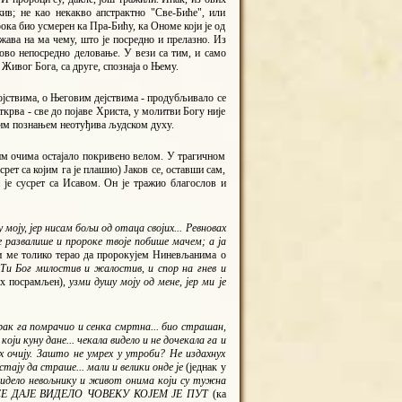
ив; не као некакво апстрактно "Све-Биће", или
ока био усмерен ка Пра-Бићу, ка Ономе који је од
ржава на ма чему, што је посредно и прелазно. Из
ово непосредно деловање. У вези са тим, и само
Живог Бога, са друге, спознаја о Њему.
војствима, о Његовим дејствима - продубљивало се
крва - све до појаве Христа, у молитви Богу није
 тим познањем неотуђива људском духу.
ким очима остајало покривено велом. У трагичном
рет са којим га је плашио) Јаков се, оставши сам,
 је сусрет са Исавом. Он је тражио благослов и
 моју, јер нисам бољи од отаца својих... Ревновах
е развалише и пророке твоје побише мачем; а ја
 си ме толико терао да пророкујем Ниневљанима о
 Ти Бог милостив и жалостив, и спор на гнев и
дох посрамљен),
узми душу моју од мене, јер ми је
 мрак га помрачио и сенка смртна... био страшан,
 који куну дане... чекала видело и не дочекала га и
х очију. Зашто не умрех у утроби? Не издахнух
тају да страше... мали и велики онде је
(једнак у
видело невољнику и живот онима који су тужна
АШТО СЕ ДАЈЕ ВИДЕЛО ЧОВЕКУ КОЈЕМ ЈЕ ПУТ
(ка