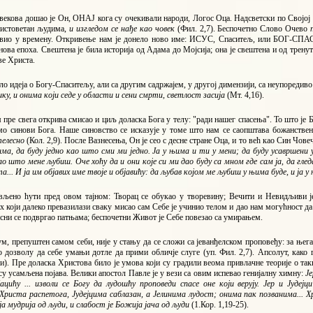
векова дошао је Он, ОНАЈ кога су очекивали народи, Логос Оца. Надсветски по Својој
о истоветан људима,
и изгледом се нађе као човек
(Фил. 2,7). Беспочетно Слово Очево
авио у времену. Откривење нам је донело ново име: ИСУС, Спаситељ, или БОГ-СПАС
нова епоха. Свештена је била историја од Адама до Мојсија; она је свештена и од трену
ве Христа.
ило идеја о Богу-Спаситељу, али са другим садржајем, у другој димензији, са неупоредив
ку, и онима који седе у области и сени смрти, светлост засија
(Мт. 4,16).
пре свега открива смисао и циљ доласка Бога у телу: "ради нашег спасења". То што је
мо синови Бога. Наше синовство се исказује у томе што нам се саопштава божанстве
елесно
(Кол. 2,9). После Вазнесења, Он је сео с десне стране Оца, и то већ као Син Чов
ма, да буду једно као што сми ми једно. Ја у њима и ти у мени; да буду усавршени у
 што мене љубиш. Оче хоћу да и они које си ми дао буду са мном где сам ја, да гледај
... И ја им објавих име твоје и објавићу: да љубав којом ме љубиш у њима буде, и ја 
љено ћути пред овом тајном: Творац се обукао у творевину; Вечити и Невидљиви ј
х који далеко превазилази сваку мисао сам Себе је учинио телом и дао нам могућност д
сни се подвргао патњама; беспочетни Живот је Себе повезао са умирањем.
, препуштен самом себи, није у стању да се сложи са јеванђелском проповеђу: за њега
о дозволу да себе умањи дотле да прими обличје слуге (уп. Фил. 2,7). Апсолут, како
и). Пре доласка Христова било је умова који су градили веома привлачне теорије о та
су усамљена појава. Велики апостол Павле је у вези са овим испевао генијалну химну:
Је
ацићу ... изволи се Богу да лудошћу проповеди спасе оне који верују. Јер и Јуд
Христа распетога, Јудејцима саблазан, а Јелинима лудост; онима пак позванима... Х
а мудрија од људи, и слабост је Божија јача од људи
(1.Кор. 1,19-25).