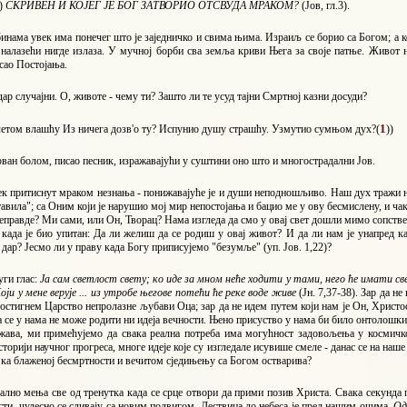
)
СКРИВЕН И КОЈЕГ ЈЕ БОГ ЗАТВОРИО ОТСВУДА МРАКОМ?
(Јов, гл.3).
нама увек има понечег што је заједничко и свима њима. Израиљ се борио са Богом; а ко
 налазећи нигде излаза. У мучној борби сва земља криви Њега за своје патње. Живот н
сао Постојања.
дар случајни. О, животе - чему ти? Зашто ли те усуд тајни Смртној казни досуди?
1
клетом влашћу Из ничега дозв'о ту? Испунио душу страшћу. Узмутио сумњом дух?(
))
рван болом, писао песник, изражавајући у суштини оно што и многострадални Јов.
век притиснут мраком незнања - понижавајуће је и души неподношљиво. Наш дух тражи 
авила"; са Оним који је нарушио мој мир непостојања и бацио ме у ову бесмислену, и ча
неправде? Ми сами, или Он, Творац? Нама изгледа да смо у овај свет дошли мимо сопстве
када је био упитан: Да ли желиш да се родиш у овај живот? И да ли нам је унапред к
 дар? Јесмо ли у праву када Богу приписујемо "безумље" (уп. Јов. 1,22)?
уги глас:
Ја сам светлост свету; ко иде за мном неће ходити у тами, него ће имати
Који у мене верује ... из утробе његове потећи ће реке воде живе
(Јн. 7,37-38). Зар да н
остигнем Царство непролазне љубави Оца; зар да не идем путем који нам је Он, Христо
а се у нама не може родити ни идеја вечности. Њено присуство у нама би било онтолош
ужава, ми примећујемо да свака реална потреба има могућност задовољења у космичк
сторији научног прогреса, многе идеје које су изгледале исувише смеле - данас се на наш
 ка блаженој бесмртности и вечитом сједињењу са Богом остварива?
ално мења све од тренутка када се срце отвори да прими позив Христа. Свака секунда
сти, чудесно се сливају са новим подвигом. Лествица до небеса је пред нашим очима.
Од