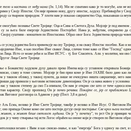
е тело и настани се међу нама
(Јн. 1,14). Ми не схватамо како је то могуће, али не 
прими у Своју Ипостас. Он није примио нову, другу ипостас, људску. Пребивајући у Свој
оду са тварном природом. У плоти нам је показао савршенство Оца, показавши са неуп
е омогућио познање Свете Тројице: Оца и Сина и Светога Духа. Мојсије је под именом 
су за њега биле енергије Јединствено Постојећег. Нама је, међутим, откривено да 
 Својој суштини - мноштвен по Ипостасима. Образ овог Бога: Јединствена природа чове
се услед јединства Бога примењује на сву Тројицу, и на сваку Ипостас посебно. Као и м
заједничко Име, и као посебно Име сваког Лица, слично томе како се Име "Господ" одно
 три Лица. Исто се може рећи и за Име ИСУС - тј. Бог Спаситељ. Али. у молитви, ми 
Другог Лица Свете Тројице.
ње о Божанству људском духу давало преко Имена која су углавном откривала Божија с
омисао, славу и томе слично. Мојсије је био први коме је Име ЈАХВЕ било дано као 
м у таквом облику, у таквој пуноти, да више не очекујемо ништа савршеније, него нам
јвиши дар примили у његовим истинским димензијама: Он је са нама живео у условима 
 нас у таквом степену да смо Га опипали; Он нам је открио све што се тиче односа из
етан карактер. Своју проповед Он је почео речима:
Покајте се, јер се приближило 
ак Његовог разговора са Адамом у рају (Пост. 3,8 и даље).
е Aзъ Есмь; велико је Име Свете Тројице; такође је велико и Име Исус. О Његовом Им
; оно припада Ономе коме све што постоји дугује своје постојање:
Све кроз њега постад
 живот, и живот беше светлост људима.
Он је "у почетку"; то јест Он је принцип 
док је у чину стварања тај исти Логос обраћен ка ономе који је створен по Његовом образ
нтолошки везано с Њим и као смисао-знање, и као "енергија" Бога у односу на свет, и