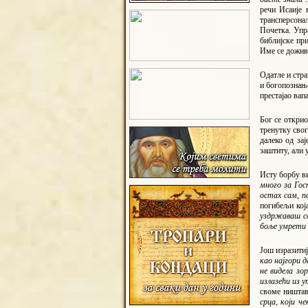
речи Исаије 
трансперсонал
Почетка. Упра
библијске пр
Име се доживљ
Одатле и стра
и богопознање
престајао вап
Бог се откри
тренутку свог
далеко од за
заштиту, али 
Исту борбу в
много за Гос
остах сам, п
погибељи кој
уздржаваш се
боље умрети
Још изразитиј
као најгори да
не видела зо
излазећи из у
своме ништа
срца, који 