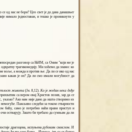
 се од нас не бори? Цео свет је до дана данашњег
ије нимало једноставан, и тешко је проникнути у
непосредан разговор са ЊИМ, са Оним "који ме је
к одвратну трагикомедију. Ми хоћемо да знамо: ко
не воље, а можда и против ње. Да ли се ико од нас
азано какав је он? Да ли смо имали могућност да
 светлост живота
(Јн. 8,12).
Ко је жедан нека дође
е прихватим са вером овај Христов позив, зар да се
с, указао? Ако нам није дано да ишта створимо из
ки немогуће. Пажљиво следећи за током стварности
ом бићу, само је потребно наћи прави приступ и
е очи остварују. Зашто би требало да сумњам да ли
 постаје драгоцена, испуњена дубоким смислом. И
 данас ће ти име бити... Израиљ, јер си се борио