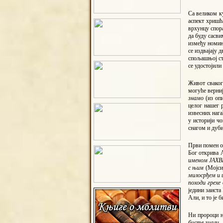
Са великом ку
аспект хришћ
врхунцу спора
да буду сасви
између номина
се издвајају 
спољашњој стр
се удостојили
Живот сваког 
могуће верни
знамо
(из оп
целог нашег 
извесних нага
у историји чо
снагом и дуб
Први помен о
Бог открива А
именом ЈАХВЕ
с њим
(Мојси
милосрђем и 
походи грехе
једини заиста
Али, и то је б
Ни пророци н
бисте знали .