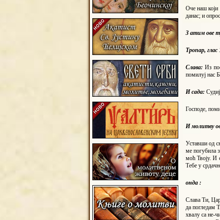
Оче наш који 
данас; и опро
З
атим ове т
Тропар, глас
Слава:
Из по
помилуј нас 
И сада:
Судиј
Господе, пом
И
молитву ов
Уставши од сн
ме погубила з
моћ Твоју. И 
Тебе у срдачн
онда :
Слава Ти, Цар
да погледам Т
хвалу са не-ч