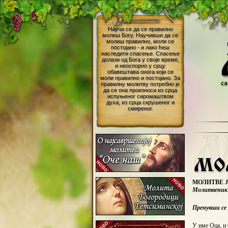
МОЛИТВЕ 
Mолитвеник 
Пренувши се 
У име Оца, и