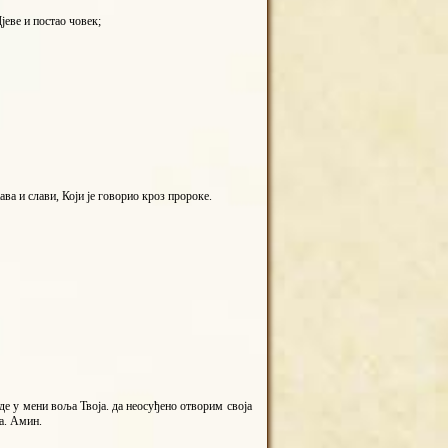
јеве и постао човек;
ва и слави, Који је говорио кроз пророке.
уде у мени воља Твоја. да неосуђено отворим своја
ва. Амин.