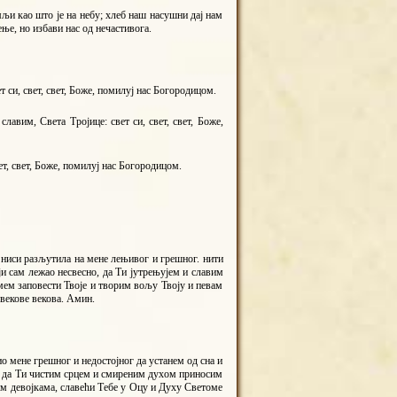
емљи као што је на небу; хлеб наш насушни дај нам
ње, но избави нас од нечастивога.
 си, свет, свет, Боже, помилуј нас Богородицом.
лавим, Света Тројице: свет си, свет, свет, Боже,
вет, свет, Боже, помилуј нас Богородицом.
 ниси разљутила на мене лењивог и грешног. нити
ји сам лежао несвесно, да Ти јутрењујем и славим
умем заповести Твоје и творим вољу Твоју и певам
 векове векова. Амин.
 мене грешног и недостојног да устанем од сна и
дај да Ти чистим срцем и смиреним духом приносим
рим девојкама, славећи Тебе у Оцу и Духу Светоме