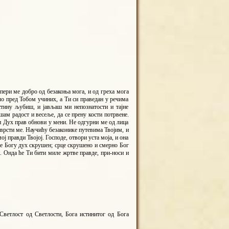
пери ме добро од безакоња мога, и од греха мога
зло пред Тобом учиних, а Ти си праведан у речима
истину љубиш, и јављаш ми непознатости и тајне
шам радост и весеље, да се прену кости потрвене.
 и Дух прав обнови у мени. Не одгурни ме од лица
чврсти ме. Научићу безаконике путевима Твојим, и
ј правди Твојој. Господе, отвори уста моја, и она
 је Богу дух скрушен; срце скрушено и смерно Бог
и. Онда ће Ти бити миле жртве правде, при-носи и
 Светлост од Светлости, Бога истинитог од Бога