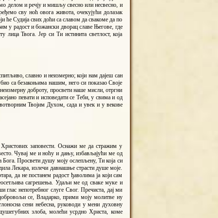
смо делом и речју и мишљу свесно или несвесно, и
еђемо сву ноћ овога живота, очекујући долазак
ји ће Судија свих доћи са славом да свакоме да по
Њим у радост и божански дворац славе Његове, где
ту лица Твога. Јер си Ти истинита светлост, која
питљиво, славно и неизмерно; који нам дајеш сан
био са безакоњима нашим, него си показао Своје
 неизмерну доброту, просвети наше мисли, отргни
асејано певати и исповедати се Теби, у свима и од
вотворним Твојим Духом, сада и увек и у векове
м Христових заповести. Оснажи ме да стражим у
есто. Чувај ме и ноћу и дању, избављајући ме од
а Бога. Просвети душу моју ослепљену, Ти која си
дила Лекара, излечи давнашње страсти душе моје.
тара, да не постанем радост ђаволима ја који сам
неосетљива сагрешења. Удаљи ме од сваке муке и
и глас непотребног слуге Свог. Пречиста, дај ми
одобровољи се, Владарко, прими моју молитве ну
тлоносна сени небесна, руководи у мени духовну
 душегубних злоба, молећи усрдно Христа, коме