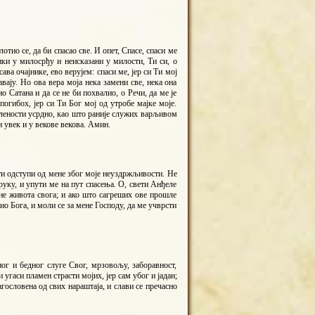
ио се, да би спасао све. И опет, Спасе, спаси ме
лики у милосрђу и неисказани у милости, Ти си, о
ава очајнике, ево верујем: спаси ме, јер си Ти мој
вају. Но ова вера моја нека замени све, нека она
о Сатана и да се не би похвалио, о Речи, да ме је
 погибох, јер си Ти Бог мој од утробе мајке моје.
з лености усрдно, као што раније служих варљивом
 увек и у векове векова. Амин.
ити одступи од мене због моје неуздржљивости. Не
руку, и упути ме на пут спасења. О, свети Анђеле
не живота свога; и ако што сагреших ове прошле
ио Бога, и моли се за мене Господу, да ме учврсти
ог и бедног слуге Свог, мрзовољу, заборавност,
 угаси пламен страсти мојих, јер сам убог и јадан;
гословена од свих нараштаја, и слави се пречасно