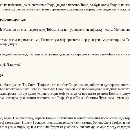
си на небесима, да се свети име Твоје, да дође царство Твоје, да буде воља Твоја и на з
сти нам дугове наше као што и ми опраштамо дужницима својим; и не уведи нас у искуше
ројичне тропаре:
1:
Уставши од сна, падамо пред Тобом, Благи, и узносимо Ти анђелску песму, Моћни: свет
стеље и сна подигао си ме, Господе; ум мој просвети и срце, и усне моје отвори да Те с
Богородицом.
а ће доћи изненада, и откриће се свачија дела, но са страхом вичемо у поноћи: свет си, с
илуј.
(12пута)
у:
а, благодарим Ти, Света Тројице, што се због Своје велике доброте и дуготрпељивости
бог безакоња мојих, него си показала Своје уобичајено човекољубље и подигла мене ко
сада просвети моје духовне очи, отвори моја уста, да се поучавам речима Твојим и раз
ом исповедању и славим пресвето име Твоје, Оца и Сина и Светога Духа, сада и увек и у
е, Боже, Сведржитељу, који си Твојим Божанским и човекољубивим промислом удостојио
вој светли дан. Прими Господе, глас молитве моје као и светих Умних Сила Твојих, и 
истих усана мојих, да и ја грешник будем са упаљеном свећом душе моје у реду са муд