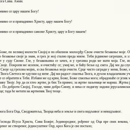
ога Сина. Амин.
онимо се цару нашем Богу!
онимо се и припаднимо Христу, цару нашем Богу!
онимо се и припаднимо самоме Христу, цару и Богу нашем!
Боже, по великој милости Својој и по обилном милосрђу Свом очисти безакоње моје. О
р безакоње своје ја знам, и грех је мој стално преда мном. Теби јединоме сагреших, и 
т у суду Своме. Гле, у безакоњима се зачех, и у гресима роди ме мати моја. Гле, 
воје. Покропи ме исопом, и очистићу се; умиј ме, и бићу бељи од снега. Дај ми да слу
Своје од грехова мојих, и сва безакоња моја очисти. Срце чисто сагради у мени, Боже,
 Твога Светога не одузми од мене. Дај ми радост спасења Твога, и духом владалачким у
 се обратити к Теби. Избави ме од крви, Боже, Боже спасења мога; обрадоваће се језик мо
лаву Твоју. Јер да си хтео жртве, ја бих Ти принео; за жртве паљенице не мариш. Жртва
. По доброти Својој, Госоде, чини добро Сиону, и нека се подигну зидови јерусалимск
е; тада ће метати на жртвеник Твој теоце .
нога Бога Оца, Сведржитеља, Творца неба и земље и свега видљивог и невидљивог.
Господа Исуса Христа, Сина Божјег, Јединородног, рођеног од Оца пре свих векова,
ђеног не створеног, једносуштног Оцу, кроз Кога је све постало;