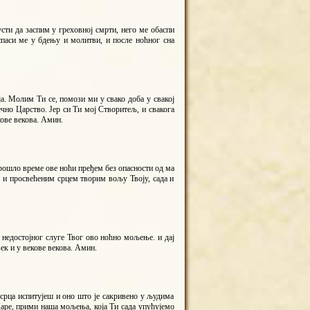
сти да заспим у греховној смрти, него ме обаспи
спаси ме у бдењу и молитви, и после ноћног сна
а. Молим Ти се, помози ми у свако доба у свакој
вечно Царство. Јер си Ти мој Створитељ, и свакога
кове векова. Амин.
рошло време ове ноћи пређем без опасности од ма
у и просвећеним срцем творим вољу Твоју, сада и
недостојног слуге Твог ово ноћно мољење. и дај
ек и у векове векова. Амин.
 срца испитујеш и оно што је сакривено у људима
Царе, прими наша мољења, која Ти сада упућујемо