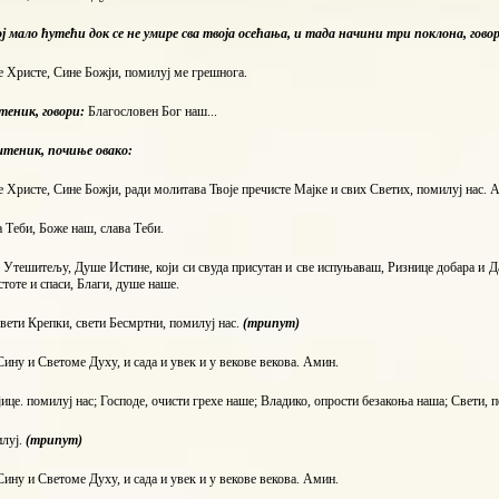
 мало ћутећи док се не умире сва твоја осећања, и тада начини три поклона, гово
 Христе, Сине Божји, помилуј ме грешнога.
штеник, говори:
Благословен Бог наш...
штеник, почиње овако:
 Христе, Сине Божји, ради молитава Твоје пречисте Мајке и свих Светих, помилуј нас. 
 Теби, Боже наш, слава Теби.
 Утешитељу, Душе Истине, који си свуда присутан и све испуњаваш, Ризнице добара и Дав
стоте и спаси, Благи, душе наше.
вети Крепки, свети Бесмртни, помилуј нас.
(трипут)
ину и Светоме Духу, и сада и увек и у векове векова. Амин.
ице. помилуј нас; Господе, очисти грехе наше; Владико, опрости безакоња наша; Свети, п
илуј.
(трипут)
ину и Светоме Духу, и сада и увек и у векове векова. Амин.