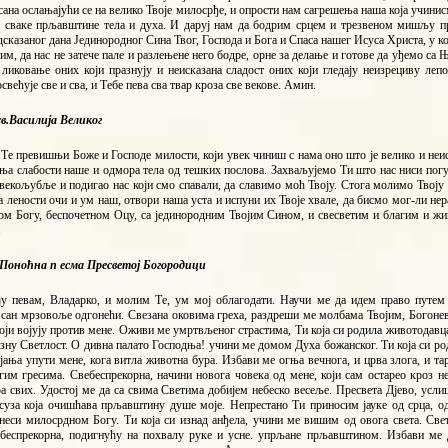
ана ослањајући се на велико Твоје милосрђе, и опрости нам сагрешења наша која учини
д сваке прљавштине тела и духа. И даруј нам да бодрим срцем и трезвеном мишљу пр
дсказаног дана Јединородног Сина Твог, Господа и Бога и Спаса нашег Исуса Христа, у ко
м, да нас не затече пале и разлењене него бодре, орне за делање и готове да уђемо са 
 ликовање оних који празнују и неисказана сладост оних који гледају неизрециву лепо
свећује све и сва, и Тебе пева сва твар кроза све векове. Амин.
в.Василија Великог
е превишњи Боже и Господе милости, који увек чиниш с нама оно што је велико и неис
ња слабости наше и одмора тела од тешких послова. Захваљујемо Ти што нас ниси погу
векољубље и подигао нас који смо спавали, да славимо моћ Твоју. Стога молимо Твоју
а лености очи и ум наш, отвори наша уста и испуни их Твоје хвале, да бисмо мог-ли нер
ом Богу, беспочетном Оцу, са јединородним Твојим Сином, и свесветим и благим и жи
.
 Поноћна
п есма Пресветој Богородици
ју певам, Владарко, и молим Те, ум мој облагодати. Научи ме да идем право путе
 сан мрзовоље одгонећи. Свезана оковима греха, раздреши ме молбама Твојим, Богонев
оји војују против мене. Оживи ме умртвљеног страстима, Ти која си родила животодавц
зну Светлост. О дивна палато Господња! учини ме домом Духа божанског. Ти која си ро
јања упути мене, кога витла животна бура. Избави ме огња вечнога, и црва злога, и тар
гим гресима. Свебеспрекорна, начини новога човека од мене, који сам остарео кроз 
 свих. Удостој ме да са свима Светима добијем небеско весеље. Пресвета Дјево, услиш
 суза која очишћава прљавштину душе моје. Непрестано Ти приносим јауке од срца, 
неси милосрдном Богу. Ти која си изнад анђела, учини ме вишим од овога света. Све
ебеспрекорна, подигнућу на похвалу руке и усне. упрљане прљавштином. Избави ме