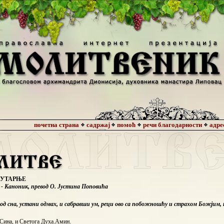
ЈУТАРЊЕ
- Каноник, превод О. Јустина Поповића
од сна, устани одмах, и сабравши ум, реци ово са побожношћу и страхом Божјим, 
 Сина, и Светога Духа.Амин.