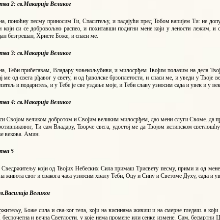
ва 2: св.Макарија Великог
а, поноћну песму приносим Ти, Спаситељу, и падајући пред Тобом вапијем Ти: не допу
 који си се добровољно распео, и похитавши подигни мене који у лености лежим, и 
дан безгрешан, Христе Боже, и спаси ме.
ва 3: св.Макарија Великог
на, Теби прибегавам, Владару човекољубиви, и милосрђем Твојим полазим на дела Твој
ај ме од свега рђавог у свету, и од ђаволске брзоплетости, и спаси ме, и уведи у Твоје 
итељ и подаритељ, и у Тебе је све уздање моје, и Теби славу узносим сада и увек и у ве
ва 4: св.Макарија Великог
 си Својом великом добротом и Својим великим милосрђем, дао мени слуги Своме. да п
отивниковог, Ти сам Владару, Творче свега, удостој ме да Твојом истинском светлошћ
ве векова. Амин.
тва 5
 Сведржитељу који од Твојих Небеских Сила примаш Трисвету песму, прими и од мене 
на живота свог и свакога часа узносим хвалу Теби, Оцу и Сину и Светоме Духу, сада и ув
в.Василија Великог
житељу, Боже сила и сва-ког тела, који на висинама живиш и на смерне гледаш. а који
 беспочетна и вечна Светлости. у које нема промене или сенке измене. Сам, бесмртни 