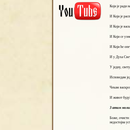
Који је ради 
И Који је рас
И Који је васк
И Који се узне
И Који ће опе
И у Духа Свет
У једну, свет
Исповедам је
Чекам васкрс
И живот буду
З
атим молит
Боже, очисти 
недостојна ус