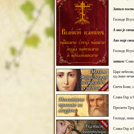
Затим постој
Господе Исусе
А ако је све
Ако није све
Господе Исусе
затим:
Слава
Царе небесни,
од сваке нечи
Свети Боже, с
Слава Оцу и С
Пресвета Трој
Господе, пом
Слава Оцу и С