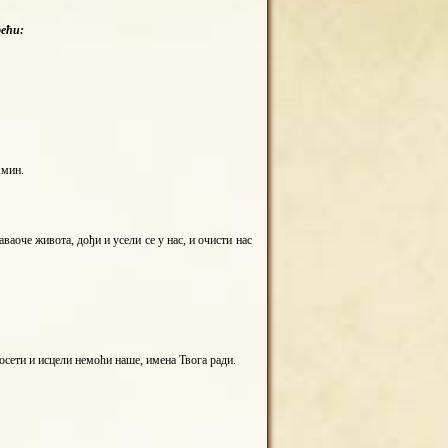
рећи:
Амин.
аоче живота, дођи и усели се у нас, и очисти нас
осети и исцели немоћи наше, имена Твога ради.