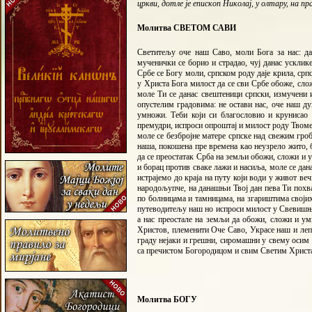
цркви, дотле је епископ Николај, у олтару, на 
Молитва СВЕТОМ САВИ
Светитељу оче наш Саво, моли Бога за нас: да
мученички се борио и страдао, чуј данас усклик
Србе се Богу моли, српском роду даје крила, срп
у Христа Бога милост да се сви Србе обоже, сло
моле Ти се данас свештеници српски, измучени
опустелим градовима: не остави нас, оче наш д
умножи. Теби који си благословио и крунисао
премудри, испроси опроштај и милост роду Твоме,
моле се безбројне матере српске над свежим гро
наша, покошена пре времена као неузрело жито, бу
да се преостатак Срба на земљи обожи, сложи и
и борац против сваке лажи и насиља, моле се да
истрајемо до краја на путу који води у живот ве
народољупче, на данашњи Твој дан пева Ти похва
по болницама и тамницама, на згариштима својих
путеводитељу наш но испроси милост у Свевишњег
а нас преостале на земљи да обожи, сложи и у
Христов, племенити Оче Саво, Украсе наш и леп
граду нејаки и грешни, сиромашни у свему осим
са пречистом Богородицом и свим Светим Христа
Молитва БОГУ