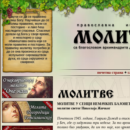
МОЛИТВЕ У СЕНЦИ НЕМАЧКИХ БАЈОНЕ
молитве светог Николаја Жичког
Почетком 1945. године, Гаврило Дожић и еписк
у Беч, где су задржани три недеље. За то време
толико био увиђаван, да им то није, као цркв