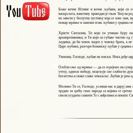
Боже вечне Истине и вечне љубави, који си о
васкрслога, ваистину праведан је гњев Твој на р
их завели у беспутну пустињу која се зове лаж, 
пожар мржње и зажежи огањ љубави у срцима сви
Христе Свесилни, Ти који си утишао буру на
архипротивника; и Ти који си губаве чистио од 
људима, да би човек видео у човеку брата, а не
Царе љубави, разгори божанску љубав у срцима 
Умножи, Господе, љубав на земљи. Нека дође цар
Озебли смо од мржње — да се огрејемо на сунцу љ
утеху, односи победу, исцељује све слабости ду
богатства и сваке славе земаљске. Љубав је јача 
Молимо Ти се, Господе, услиши нас и даруј нам 
трудио за срећу свих народа са којима се срета
смели усудити славити Те с анђелима и певати: Свј