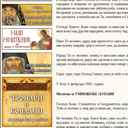
страдаше и помреше по друмовима и планинама
продавани на пазарима као јефтина роба, клани 
бесправни уљези, распињани на милионе крстова з
нас разумети, и помоћи ако не Ти, помоћниче и 
Господе Христе, Боже отаца наших услиши нас и
нити власт над другим народима, нити освету на
Прво Те молимо, даруј нам крепости и снаге да 
нам велику ширину срца и светост ума, да можем
Најзад Ти се молимо: упокој и прослави наше р
против антихриста; даруј им одговор и светлост и
заједно са анђелским војскама непрестано певају
Свјат, свјат, свјат Господ Саваот, пуно је небо и 
У Бечу 4. фебруара 1945. године.
Молитва за УМНОЖЕЊЕ ЉУБАВИ
Господе Боже, Створитељу и Сведржитељу, који
Теби се молимо у овај дан услиши нас, помилуј и 
Не молимо Ти се сада, благи Боже, само за себе 
код којих се, од многих безакоња, утулио огањ
пожар мржње и зажежи огањ љубави у срцима сви