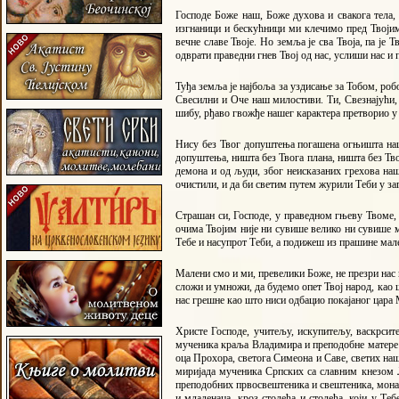
Господе Боже наш, Боже духова и свакога тела,
изгнаници и бескућници ми клечимо пред Твојим 
вечне славе Твоје. Но земља је сва Твоја, па је
одврати праведни гнев Твој од нас, услиши нас и 
Туђа земља је најбоља за уздисање за Тобом, роб
Свесилни и Оче наш милостиви. Ти, Свезнајући, 
шибу, рђаво гвожђе нашег карактера претворио у 
Нису без Твог допуштења погашена огњишта наша
допуштења, ништа без Твога плана, ништа без Тво
демона и од људи, због неисказаних грехова наш
очистили, и да би светим путем журили Теби у за
Страшан си, Господе, у праведном гњеву Твоме, о
очима Твојим није ни сувише велико ни сувише м
Тебе и насупрот Теби, а подижеш из прашине малене
Малени смо и ми, превелики Боже, не презри нас п
сложи и умножи, да будемо опет Твој народ, као 
нас грешне као што ниси одбацио покајаног цара М
Христе Господе, учитељу, искупитељу, васкрсит
мученика краља Владимира и преподобне матере 
оца Прохора, светога Симеона и Саве, светих наш
миријада мученика Српских са славним кнезом
преподобних првосвештеника и свештеника, монаха
и младенаца, кроз столећа и столећа, који у Т